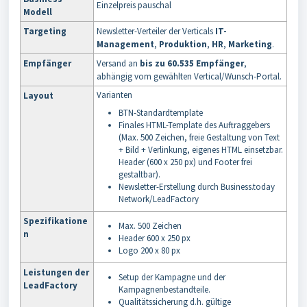
Einzelpreis pauschal
Modell
Targeting
Newsletter-Verteiler der Verticals
IT-
Management
,
Produktion
,
HR
,
Marketing
.
Empfänger
Versand an
bis zu 60.535 Empfänger
,
abhängig vom gewählten Vertical/Wunsch-Portal.
Varianten
Layout
BTN-Standardtemplate
Finales HTML-Template des Auftraggebers
(Max. 500 Zeichen, freie Gestaltung von Text
+ Bild + Verlinkung, eigenes HTML einsetzbar.
Header (600 x 250 px) und Footer frei
gestaltbar).
Newsletter-Erstellung durch Business.today
Network/LeadFactory
Spezifikatione
Max. 500 Zeichen
n
Header 600 x 250 px
Logo 200 x 80 px
Leistungen der
Setup der Kampagne und der
LeadFactory
Kampagnenbestandteile.
Qualitätssicherung d.h. gültige