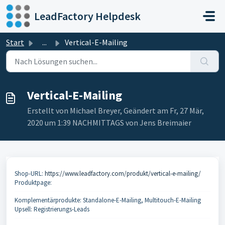
Zum hauptsächlichen Inhalt gehen
LeadFactory Helpdesk
Start
...
Vertical-E-Mailing
Vertical-E-Mailing
Erstellt von Michael Breyer, Geändert am Fr, 27 Mär,
2020 um 1:39 NACHMITTAGS von Jens Breimaier
Shop-URL:
https://www.leadfactory.com/produkt/vertical-e-mailing/
Produktpage:
Komplementärprodukte: Standalone-E-Mailing, Multitouch-E-Mailing
Upsell: Registrierungs-Leads